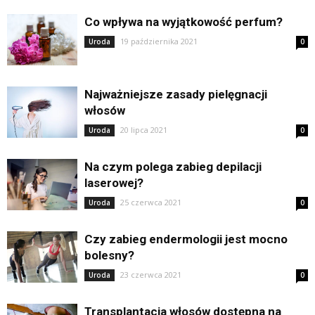
Co wpływa na wyjątkowość perfum?
19 października 2021
Uroda
0
Najważniejsze zasady pielęgnacji
włosów
20 lipca 2021
Uroda
0
Na czym polega zabieg depilacji
laserowej?
25 czerwca 2021
Uroda
0
Czy zabieg endermologii jest mocno
bolesny?
23 czerwca 2021
Uroda
0
Transplantacja włosów dostępna na