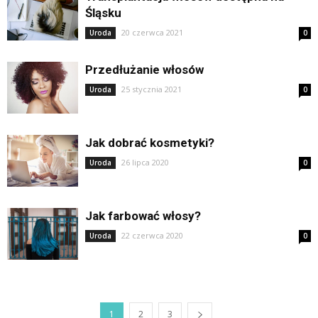
Śląsku
20 czerwca 2021
Uroda
0
Przedłużanie włosów
25 stycznia 2021
Uroda
0
Jak dobrać kosmetyki?
26 lipca 2020
Uroda
0
Jak farbować włosy?
22 czerwca 2020
Uroda
0
1
2
3