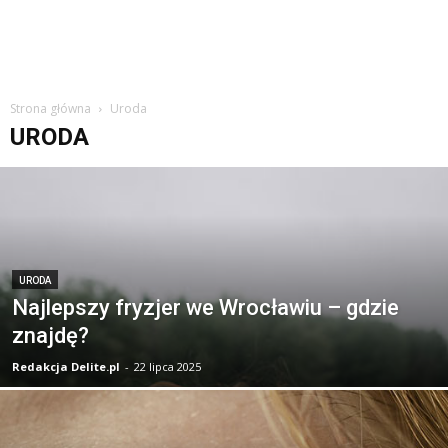
Strona główna
Uroda
URODA
URODA
Najlepszy fryzjer we Wrocławiu – gdzie
znajdę?
Redakcja Delite.pl
-
22 lipca 2025