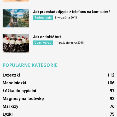
Jak przesłać zdjęcia z telefonu na komputer?
8 września 2018
Technologie
Jak ozdobić tort
14 października 2018
Dom i ogród
POPULARNE KATEGORIE
Łyżeczki
112
Maselniczki
106
Łóżka do sypialni
97
Magnesy na lodówkę
92
Markizy
76
Łyżki
75