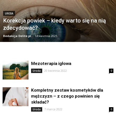
URODA
Korekcja powiek – kiedy warto się na nią
zdecydować?
Redakcja Delite.pl
-
14 kwietnia 2025
Mezoterapia igłowa
20 kwietnia 2022
Uroda
0
Kompletny zestaw kosmetyków dla
mężczyzn – z czego powinien się
składać?
7 marca 2022
Uroda
0