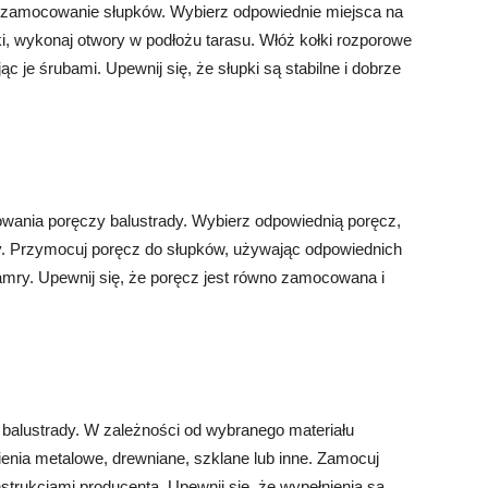
 zamocowanie słupków. Wybierz odpowiednie miejsca na
rki, wykonaj otwory w podłożu tarasu. Włóż kołki rozporowe
c je śrubami. Upewnij się, że słupki są stabilne i dobrze
ania poręczy balustrady. Wybierz odpowiednią poręcz,
dy. Przymocuj poręcz do słupków, używając odpowiednich
amry. Upewnij się, że poręcz jest równo zamocowana i
balustrady. W zależności od wybranego materiału
enia metalowe, drewniane, szklane lub inne. Zamocuj
nstrukcjami producenta. Upewnij się, że wypełnienia są