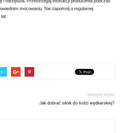
i narzędzia. Przestrzegaj instrukcji producenta podczas
owiednim mocowaniu. Nie zapomnij o regularnej
lat.
ter
Następny artykuł
Jak dobrać silnik do łodzi wędkarskiej?