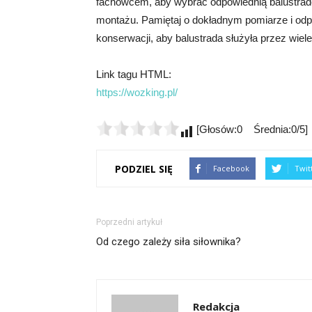
fachowcem, aby wybrać odpowiednią balustradę 
montażu. Pamiętaj o dokładnym pomiarze i odp
konserwacji, aby balustrada służyła przez wiele 
Link tagu HTML:
https://wozking.pl/
[Głosów:0 Średnia:0/5]
PODZIEL SIĘ
Facebook
Twit
Poprzedni artykuł
Od czego zależy siła siłownika?
Redakcja