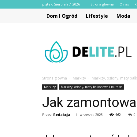
piątek, Sierpień 7, 2026
Strona główna
O nas
R
Dom I Ogród
Lifestyle
Moda
delite.pl
Strona główna
Markizy
Markizy, osłony, maty bal
Markizy
Markizy, osłony, maty balkonowe i na taras
Jak zamontować
Przez
Redakcja
-
11 września 2023
462
0