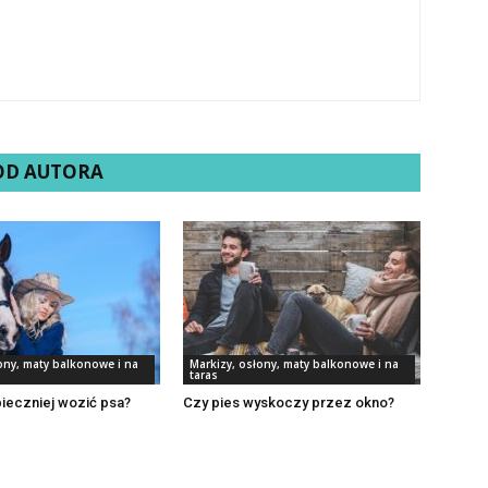
 OD AUTORA
ony, maty balkonowe i na
Markizy, osłony, maty balkonowe i na
taras
ieczniej wozić psa?
Czy pies wyskoczy przez okno?