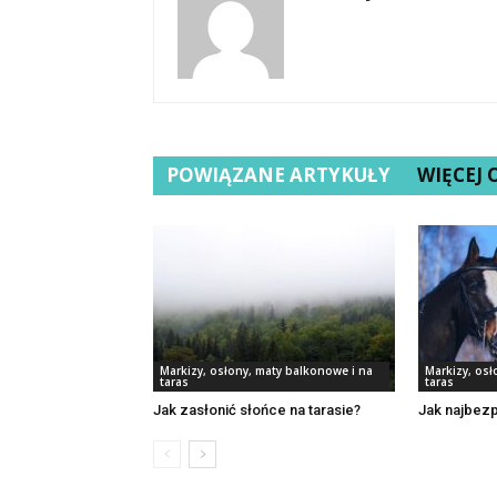
POWIĄZANE ARTYKUŁY
WIĘCEJ
Markizy, osłony, maty balkonowe i na
Markizy, osł
taras
taras
Jak zasłonić słońce na tarasie?
Jak najbezp