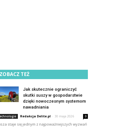
ZOBACZ TEŻ
Jak skutecznie ograniczyć
skutki suszy w gospodarstwie
dzięki nowoczesnym systemom
nawadniania
Redakcja Delite.pl
-
30 maja 2026
echnologie
0
sza staje się jednym z najpoważniejszych wyzwań