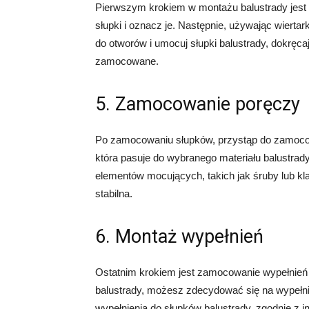
Pierwszym krokiem w montażu balustrady jest
słupki i oznacz je. Następnie, używając wierta
do otworów i umocuj słupki balustrady, dokręcają
zamocowane.
5. Zamocowanie poręczy
Po zamocowaniu słupków, przystąp do zamocow
która pasuje do wybranego materiału balustra
elementów mocujących, takich jak śruby lub kl
stabilna.
6. Montaż wypełnień
Ostatnim krokiem jest zamocowanie wypełnień 
balustrady, możesz zdecydować się na wypełni
wypełnienia do słupków balustrady, zgodnie z i