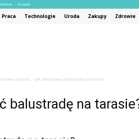
eklama
Kontakt
Praca
Technologie
Uroda
Zakupy
Zdrowie
konowe i na taras
Jak zamontować balustradę na tarasie?
 balustradę na tarasie