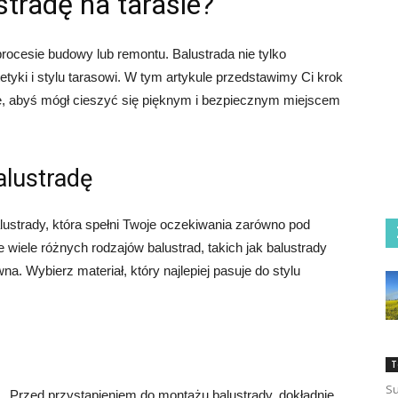
tradę na tarasie?
rocesie budowy lub remontu. Balustrada nie tylko
tyki i stylu tarasowi. W tym artykule przedstawimy Ci krok
ie, abyś mógł cieszyć się pięknym i bezpiecznym miejscem
alustradę
ustrady, która spełni Twoje oczekiwania zarówno pod
je wiele różnych rodzajów balustrad, takich jak balustrady
a. Wybierz materiał, który najlepiej pasuje do stylu
T
Su
Przed przystąpieniem do montażu balustrady, dokładnie