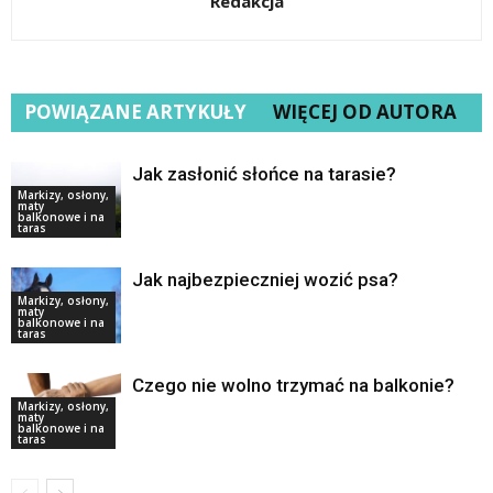
Redakcja
POWIĄZANE ARTYKUŁY
WIĘCEJ OD AUTORA
Jak zasłonić słońce na tarasie?
Markizy, osłony,
maty
balkonowe i na
taras
Jak najbezpieczniej wozić psa?
Markizy, osłony,
maty
balkonowe i na
taras
Czego nie wolno trzymać na balkonie?
Markizy, osłony,
maty
balkonowe i na
taras