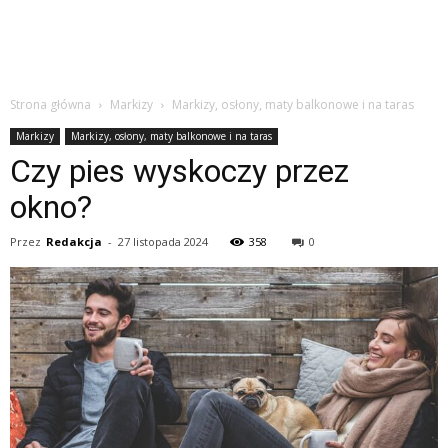
Strona główna
Markizy
Markizy, osłony, maty balkonowe i na taras
Markizy
Markizy, osłony, maty balkonowe i na taras
Czy pies wyskoczy przez
okno?
Przez
Redakcja
-
27 listopada 2024
358
0