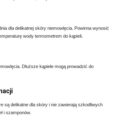
dnia dla delikatnej skóry niemowlęcia. Powinna wynosić
temperaturę wody termometrem do kąpieli.
iemowlęcia. Dłuższe kąpiele mogą prowadzić do
nacji
re są delikatne dla skóry i nie zawierają szkodliwych
eł i szamponów.