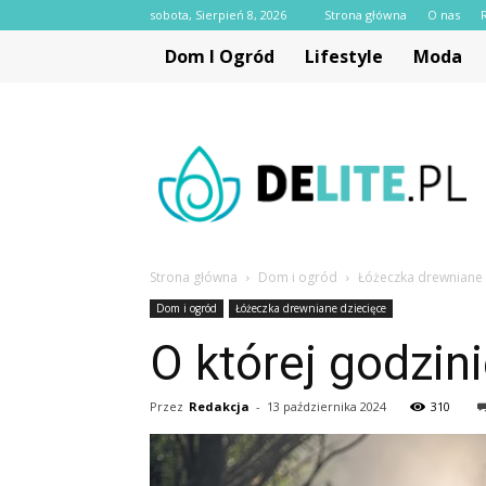
sobota, Sierpień 8, 2026
Strona główna
O nas
Dom I Ogród
Lifestyle
Moda
delite.pl
Strona główna
Dom i ogród
Łóżeczka drewniane 
Dom i ogród
Łóżeczka drewniane dziecięce
O której godzin
Przez
Redakcja
-
13 października 2024
310