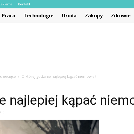
Reklama
Kontakt
Praca
Technologie
Uroda
Zakupy
Zdrowie
dziecięce
O której godzinie najlepiej kąpać niemowlę?
ie najlepiej kąpać niem
0