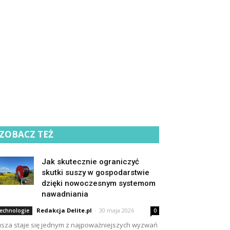
ZOBACZ TEŻ
Jak skutecznie ograniczyć
skutki suszy w gospodarstwie
dzięki nowoczesnym systemom
nawadniania
Redakcja Delite.pl
-
30 maja 2026
echnologie
0
sza staje się jednym z najpoważniejszych wyzwań