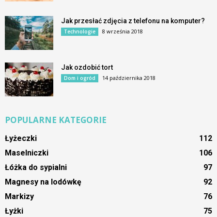
Jak przesłać zdjęcia z telefonu na komputer?
8 września 2018
Technologie
Jak ozdobić tort
14 października 2018
Dom i ogród
POPULARNE KATEGORIE
Łyżeczki
112
Maselniczki
106
Łóżka do sypialni
97
Magnesy na lodówkę
92
Markizy
76
Łyżki
75