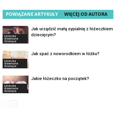
POWIĄZANE ARTYKUŁY
WIĘCEJ OD AUTORA
Jak urządzić małą sypialnię z łóżeczkiem
dziecięcym?
Łóżeczka
drewniane
dziecięce
Jak spać z noworodkiem w łóżku?
Łóżeczka
drewniane
dziecięce
Jakie łóżeczko na początek?
Łóżeczka
drewniane
dziecięce