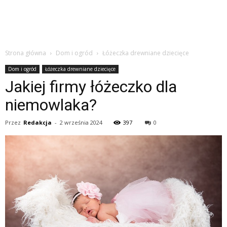
Strona główna
Dom i ogród
Łóżeczka drewniane dziecięce
Dom i ogród
Łóżeczka drewniane dziecięce
Jakiej firmy łóżeczko dla
niemowlaka?
Przez
Redakcja
-
2 września 2024
397
0