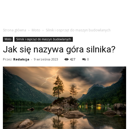
Strona główna
Moto
Silnik i osprzęt do maszyn budowlanych
Moto
Silnik i osprzęt do maszyn budowlanych
Jak się nazywa góra silnika?
Przez
Redakcja
-
9 września 2023
427
0