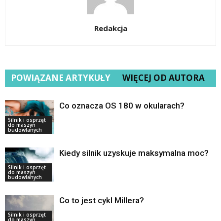
Redakcja
POWIĄZANE ARTYKUŁY
WIĘCEJ OD AUTORA
Co oznacza OS 180 w okularach?
Silnik i osprzęt
do maszyn
budowlanych
Kiedy silnik uzyskuje maksymalna moc?
Silnik i osprzęt
do maszyn
budowlanych
Co to jest cykl Millera?
Silnik i osprzęt
do maszyn