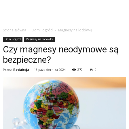
Strona główna
Dom i ogród
Magnesy na lodówkę
Dom i ogród
Magnesy na lodówkę
Czy magnesy neodymowe są
bezpieczne?
Przez
Redakcja
-
18 października 2024
270
0