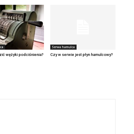
ca
Serwa hamulca
ić wężyki podciśnienia?
Czy w serwie jest płyn hamulcowy?