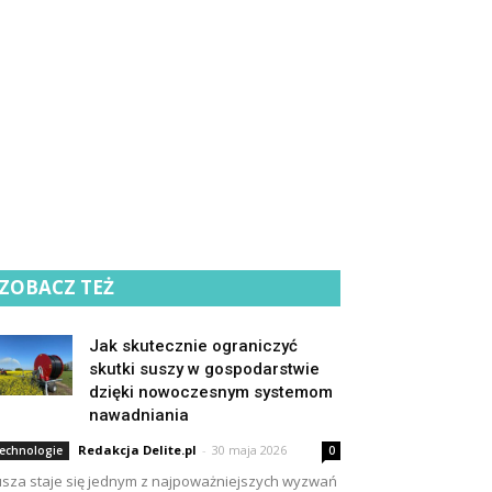
ZOBACZ TEŻ
Jak skutecznie ograniczyć
skutki suszy w gospodarstwie
dzięki nowoczesnym systemom
nawadniania
Redakcja Delite.pl
-
30 maja 2026
echnologie
0
sza staje się jednym z najpoważniejszych wyzwań