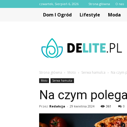
czwartek, Sierpień 6, 2026
Strona główna
O nas
Dom I Ogród
Lifestyle
Moda
delite.pl
Strona główna
Moto
Serwa hamulca
Na czym 
Moto
Serwa hamulca
Na czym polega
Przez
Redakcja
-
29 kwietnia 2024
361
0