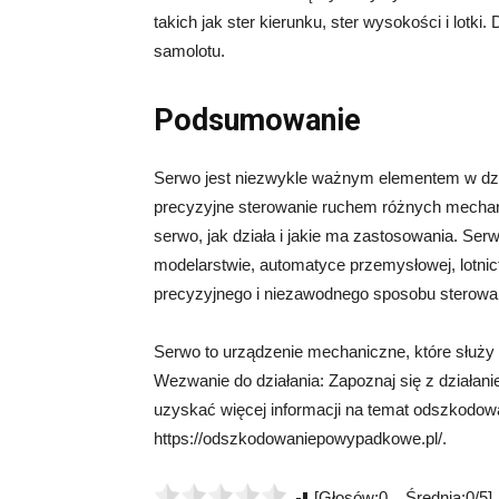
takich jak ster kierunku, ster wysokości i lotk
samolotu.
Podsumowanie
Serwo jest niezwykle ważnym elementem w dzie
precyzyjne sterowanie ruchem różnych mecha
serwo, jak działa i jakie ma zastosowania. Ser
modelarstwie, automatyce przemysłowej, lotnict
precyzyjnego i niezawodnego sposobu sterowa
Serwo to urządzenie mechaniczne, które służ
Wezwanie do działania: Zapoznaj się z działani
uzyskać więcej informacji na temat odszkodo
https://odszkodowaniepowypadkowe.pl/.
[Głosów:0 Średnia:0/5]