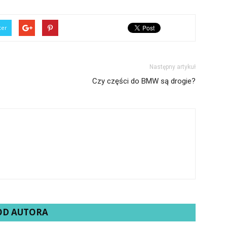
ter
Następny artykuł
Czy części do BMW są drogie?
 OD AUTORA