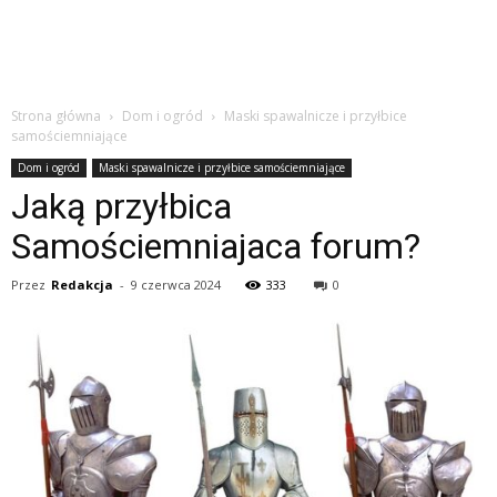
Strona główna
Dom i ogród
Maski spawalnicze i przyłbice
samościemniające
Dom i ogród
Maski spawalnicze i przyłbice samościemniające
Jaką przyłbica
Samościemniajaca forum?
Przez
Redakcja
-
9 czerwca 2024
333
0