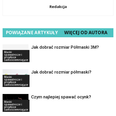
Redakcja
POWIĄZANE ARTYKUŁY
WIĘCEJ OD AUTORA
Jak dobrać rozmiar Półmaski 3M?
Maski
spawalnicze i
przyłbice
samościemniające
Jak dobrać rozmiar półmaski?
Maski
spawalnicze i
przyłbice
samościemniające
Czym najlepiej spawać ocynk?
Maski
spawalnicze i
przyłbice
samościemniające