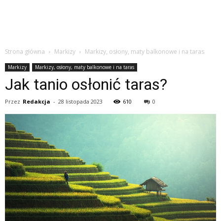
Strona główna
Markizy
Markizy, osłony, maty balkonowe i na taras
Markizy
Markizy, osłony, maty balkonowe i na taras
Jak tanio osłonić taras?
Przez
Redakcja
-
28 listopada 2023
610
0