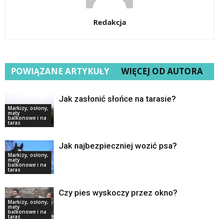
Redakcja
POWIĄZANE ARTYKUŁY
WIĘCEJ OD AUTORA
Jak zasłonić słońce na tarasie?
Markizy, osłony,
maty
balkonowe i na
taras
Jak najbezpieczniej wozić psa?
Markizy, osłony,
maty
balkonowe i na
taras
Czy pies wyskoczy przez okno?
Markizy, osłony,
maty
balkonowe i na
taras