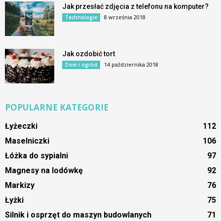
Jak przesłać zdjęcia z telefonu na komputer?
8 września 2018
Technologie
Jak ozdobić tort
14 października 2018
Dom i ogród
POPULARNE KATEGORIE
Łyżeczki
112
Maselniczki
106
Łóżka do sypialni
97
Magnesy na lodówkę
92
Markizy
76
Łyżki
75
Silnik i osprzęt do maszyn budowlanych
71