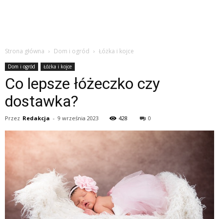
Strona główna
Dom i ogród
Łóżka i kojce
Dom i ogród
Łóżka i kojce
Co lepsze łóżeczko czy
dostawka?
Przez
Redakcja
-
9 września 2023
428
0