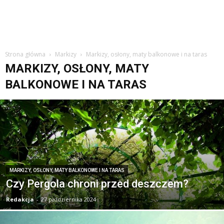
Strona główna
Markizy
Markizy, osłony, maty balkonowe i na taras
MARKIZY, OSŁONY, MATY
BALKONOWE I NA TARAS
MARKIZY, OSŁONY, MATY BALKONOWE I NA TARAS
Czy Pergola chroni przed deszczem?
Redakcja
-
27 października 2024