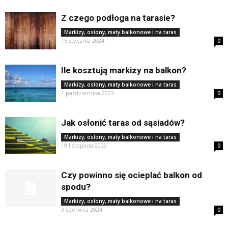
Z czego podłoga na tarasie?
Markizy, osłony, maty balkonowe i na taras
15 stycznia 2024
0
Ile kosztują markizy na balkon?
Markizy, osłony, maty balkonowe i na taras
1 października 2023
0
Jak osłonić taras od sąsiadów?
Markizy, osłony, maty balkonowe i na taras
19 listopada 2023
0
Czy powinno się ocieplać balkon od
spodu?
Markizy, osłony, maty balkonowe i na taras
3 czerwca 2024
0