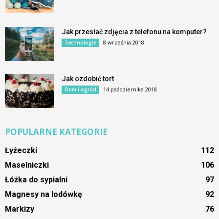
Jak przesłać zdjęcia z telefonu na komputer?
8 września 2018
Technologie
Jak ozdobić tort
14 października 2018
Dom i ogród
POPULARNE KATEGORIE
Łyżeczki
112
Maselniczki
106
Łóżka do sypialni
97
Magnesy na lodówkę
92
Markizy
76