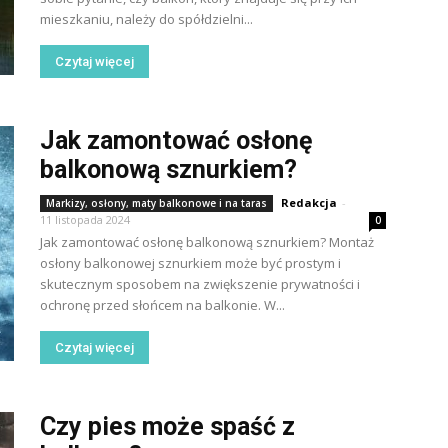
mieszkaniu, należy do spółdzielni...
Czytaj więcej
Jak zamontować osłonę
balkonową sznurkiem?
Redakcja
-
Markizy, osłony, maty balkonowe i na taras
11 listopada 2024
0
Jak zamontować osłonę balkonową sznurkiem? Montaż
osłony balkonowej sznurkiem może być prostym i
skutecznym sposobem na zwiększenie prywatności i
ochronę przed słońcem na balkonie. W...
Czytaj więcej
Czy pies może spaść z