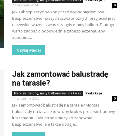
Markizy, osłony, maty balkonowe i na taras
27 sierpnia 2024
0
Jak zabezpieczyć balkon przed wypadnięciem psa?
Bezpieczeństwo naszych czworonożnych przyjaciół jest
niezwykle ważne, zwłaszcza gdy mamy balkon. Dlatego
warto zadbać o odpowiednie zabezpieczenia, aby
zapobiec...
Czytaj więcej
Jak zamontować balustradę
na tarasie?
Redakcja
-
Markizy, osłony, maty balkonowe i na taras
11 września 2023
0
Jak zamontować balustradę na tarasie? Montaż
balustrady na tarasie to ważny krok w procesie budowy
lub remontu. Balustrada nie tylko zapewnia
bezpieczeństwo, ale także dodaje...