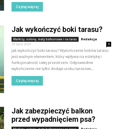
Czytaj więcej
Jak wykończyć boki tarasu?
Redakcja
-
Markizy, osłony, maty balkonowe i na taras
18 lipca 2024
0
Jak wykończyć boki tarasu? Wykończenie boków tarasu
jest ważnym elementem, który wpływa na estetykę i
funkcjonalność całej przestrzeni. Odpowiednie
wykończenie nie tylko dodaje uroku tarasowi,...
Czytaj więcej
Jak zabezpieczyć balkon
przed wypadnięciem psa?
Redakcja
-