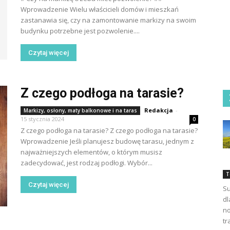
Wprowadzenie Wielu właścicieli domów i mieszkań
zastanawia się, czy na zamontowanie markizy na swoim
budynku potrzebne jest pozwolenie....
Czytaj więcej
Z czego podłoga na tarasie?
Redakcja
-
Markizy, osłony, maty balkonowe i na taras
15 stycznia 2024
0
Z czego podłoga na tarasie? Z czego podłoga na tarasie?
Wprowadzenie Jeśli planujesz budowę tarasu, jednym z
najważniejszych elementów, o którym musisz
zadecydować, jest rodzaj podłogi. Wybór...
T
Czytaj więcej
Su
dl
no
tr