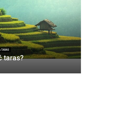
A TARAS
ć taras?