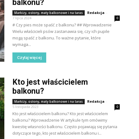
balkonu?
Redakcja
-
Markizy, osłony, maty balkonowe i na taras
7 lipca 2024
0
# Czy pies może spaść z balkonu? ## Wprowadzenie
Wielu właścicieli psów zastanawia się, czy ich pupile
mogą spaść z balkonu. To ważne pytanie, które
wymaga...
Czytaj więcej
Kto jest właścicielem
balkonu?
Redakcja
-
Markizy, osłony, maty balkonowe i na taras
5 listopada 2023
0
Kto jest właścicielem balkonu? Kto jest właścicielem
balkonu? Wprowadzenie W artykule tym omówimy
kwestię własności balkonu. Często pojawiają się pytania
dotyczące tego, kto jest właścicielem balkonu i...