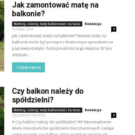
Jak zamontować matę na
balkonie?
Redakcja
-
Markizy, osłony, maty balkonowe i na taras
6 lutego 2024
0
Jak zamontować matę na balkonie? Montaż maty na
balkonie może być prostym i skutecznym sposobem na
poprawę estetyki i funkcjonalności tego miejsca. W tym
artykule...
Czytaj więcej
Czy balkon należy do
spółdzielni?
Redakcja
-
Markizy, osłony, maty balkonowe i na taras
28 października 2023
0
# Czy balkon należy do spółdzielni? ## Wprowadzenie
Wielu mieszkańców spółdzielni mieszkaniowych zadaje
sobie pytanie, czy balkon, który znajduje się przy ich