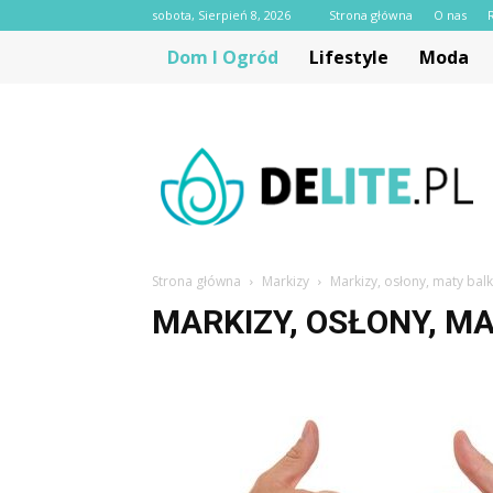
sobota, Sierpień 8, 2026
Strona główna
O nas
Dom I Ogród
Lifestyle
Moda
delite.pl
Strona główna
Markizy
Markizy, osłony, maty bal
MARKIZY, OSŁONY, M