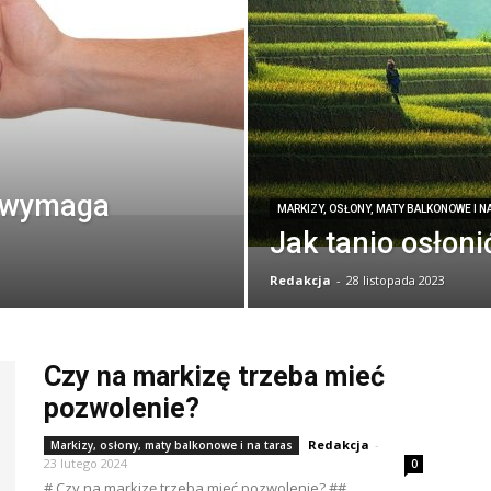
 wymaga
MARKIZY, OSŁONY, MATY BALKONOWE I N
Jak tanio osłoni
Redakcja
-
28 listopada 2023
Czy na markizę trzeba mieć
pozwolenie?
Redakcja
-
Markizy, osłony, maty balkonowe i na taras
23 lutego 2024
0
# Czy na markizę trzeba mieć pozwolenie? ##